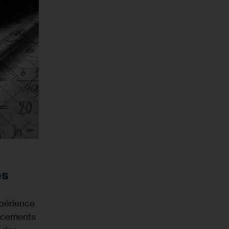
és
xpérience
orcements