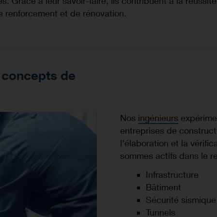
s. Grâce à leur savoir-faire, ils contribuent à la réussit
e renforcement et de rénovation.
s concepts de
Nos
ingénieurs
expérimen
entreprises de construct
l’élaboration et la véri
sommes actifs dans le r
Infrastructure
Bâtiment
Sécurité sismique
Tunnels