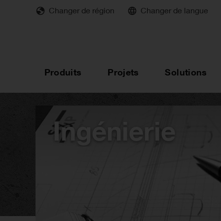
Skip
Changer de région
Changer de langue
to
main
content
Produits
Projets
Solutions
Ingénierie