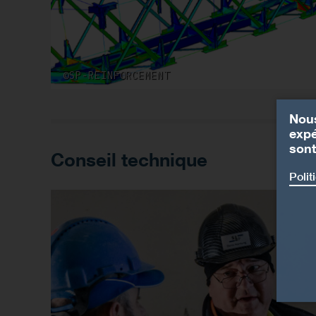
©SP-REINFORCEMENT
Nous
expé
sont
Conseil technique
Polit