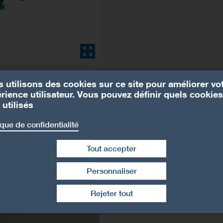
 utilisons des cookies sur ce site pour améliorer vo
rience utilisateur. Vous pouvez définir quels cookies
 utilisés
ique de confidentialité
Nos
ingénieurs et nos s
Tout accepter
pour vous fournir des co
du projet. Cela permet d
Personnaliser
renforcement est adoptée
Retirer le consentement
des exigences de haute 
Rejeter tout