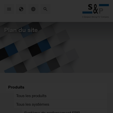
Skip
to
main
content
Plan du site
Produits
Tous les produits
Tous les systèmes
Système de renforcement FRP