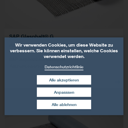
S&P Glasphalt® G
Wir verwenden Cookies, um diese Website zu
Asphaltgitter aus Glasfasern für moderate
verbessern. Sie können einstellen, welche Cookies
Belastungen
verwendet werden.
S&P Asphaltbewehrungen
Asphaltbewehrung
Datenschutzrichtlinie
Alle akzeptieren
Anpasssen
Zustimmung widerrufen
Alle ablehnen