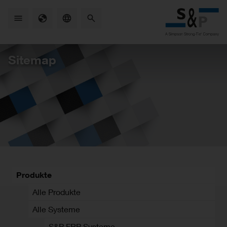
Skip
to
main
content
Sitemap
Produkte
Alle Produkte
Alle Systeme
S&P FRP Systeme