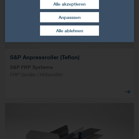
Alle akzeptieren
Anpasssen
Zustimmung widerrufen
Alle ablehnen
S&P Anpressroller (Teflon)
S&P FRP Systeme
FRP Geräte / Hilfsmittel