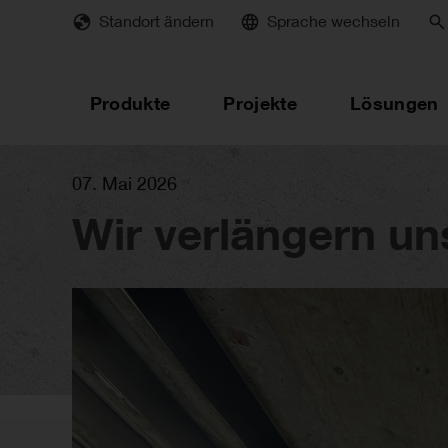
Skip
Standort ändern
Sprache wechseln
to
main
content
Produkte
Projekte
Lösungen
07. Mai 2026
Wir verlängern u