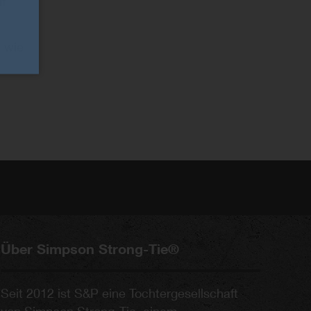
f
 wie
Über Simpson Strong-Tie®
Seit 2012 ist S&P eine Tochtergesellschaft