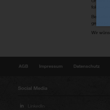
Unsere Ge
folgenden
Bestellu
gewohnt 
Wir wüns
AGB
Impressum
Datenschutz
Social Media
LinkedIn