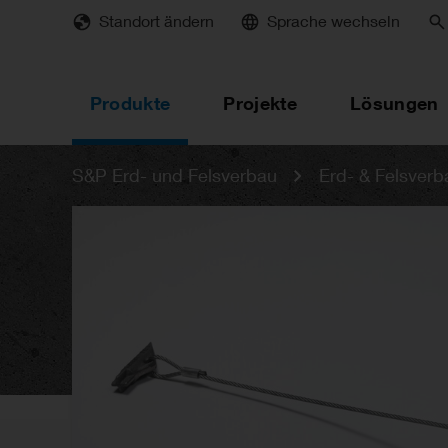
Skip
Standort ändern
Sprache wechseln
to
main
content
Produkte
Projekte
Lösungen
S&P Erd- und Felsverbau
Erd- & Felsver