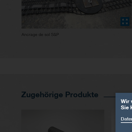
Ancrage de sol S&P
Zugehörige Produkte
Wir 
Sie 
Daten