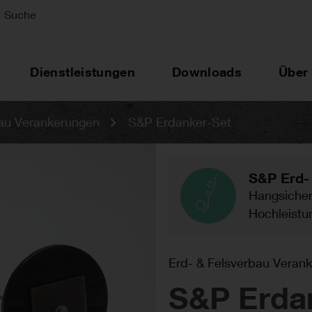
Suche
Dienstleistungen
Downloads
Über
bau Verankerungen
S&P Erdanker-Set
S&P Erd-
Hangsiche
Hochleistu
Erd- & Felsverbau Veran
S&P Erda