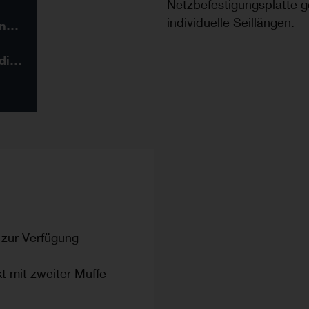
Netzbefestigungsplatte g
individuelle Seillängen.
Applikations-Anleitungen
Weitere Produkte in diesem System
n zur Verfügung
t mit zweiter Muffe