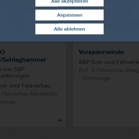
Alle akzeptieren
Anpasssen
Zustimmung widerrufen
Alle ablehnen
CO
Vorspannwinde
-/Schlaghammer
S&P Erd- und Felsver
n von S&P
Erd- & Felsverbau Miet
rankerungen
/ Werkzeuge
rd- und Felsverbau
 Felsverbau Mietgeräte
kzeuge