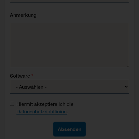
Anmerkung
Software
Data protection consent
Hiermit akzeptiere ich die
Datenschutzrichtlinien
.