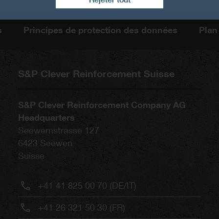
s
Principes de protection des données
Plan
S&P Clever Reinforcement Suisse
S&P Clever Reinforcement Company AG
Headquarters
Seewernstrasse 127
6423
Seewen
Suisse
+41 41 825 00 70 (DE/IT)
+41 26 321 50 30 (FR)