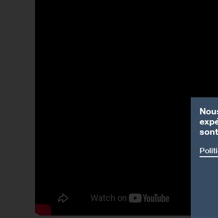
Nous
expé
sont
Polit