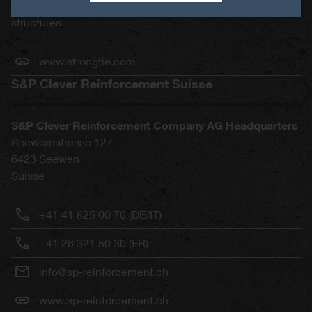
réparation, de rénovation et de renforcement de
structures.
www.strongtie.com
S&P Clever Reinforcement Suisse
S&P Clever Reinforcement Company AG Headquarters
Seewernstrasse 127
6423
Seewen
Suisse
+41 41 825 00 70 (DE/IT)
+41 26 321 50 30 (FR)
info@sp-reinforcement.ch
www.sp-reinforcement.ch