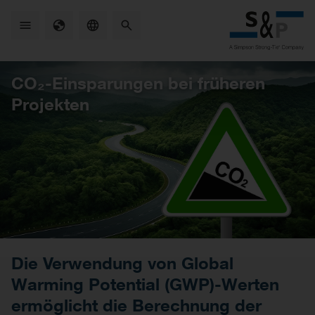
Skip
to
main
content
CO₂-Einsparungen bei früheren
Projekten
Die Verwendung von Global
Warming Potential (GWP)-Werten
ermöglicht die Berechnung der