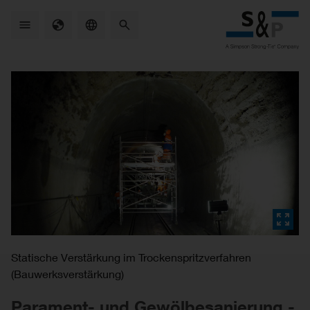
Skip
to
main
content
Statische Verstärkung im Trockenspritzverfahren
(Bauwerksverstärkung)
Parament- und Gewölbesanierung -