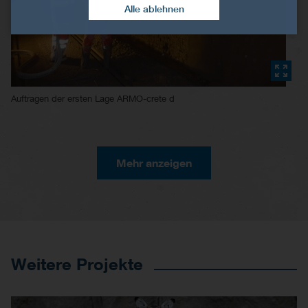
Alle ablehnen
Auftragen der ersten Lage ARMO-crete d
Mehr anzeigen
Weitere Projekte