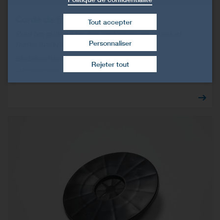
Corde de fixation S&P
Tout accepter
Pour les grilles à hautes performances grises et
Personnaliser
noires jusqu'à 22 kN
Retirer le consentement
Stabilisation de talus et de rocher
Rejeter tout
Accessoires