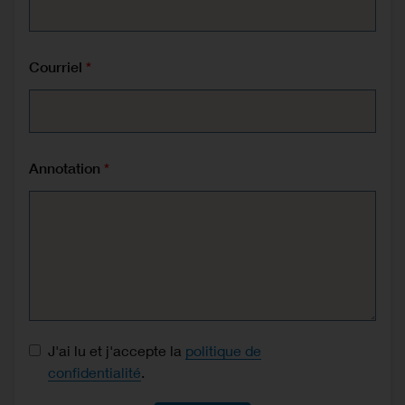
Courriel
Annotation
Consentement à la protection des données
J'ai lu et j'accepte la
politique de
confidentialité
.