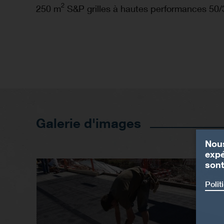
2
250 m
S&P grilles à hautes performances 50/
Galerie d'images
Nous
expé
sont
Polit