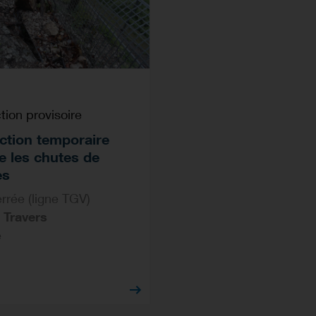
tion provisoire
ction temporaire
e les chutes de
es
errée (ligne TGV)
 Travers
e