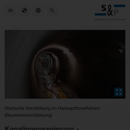
Skip
to
main
content
Statische Verstärkung im Nassspritzverfahren
(Bauwerksverstärkung)
Kanalinnensanierung -