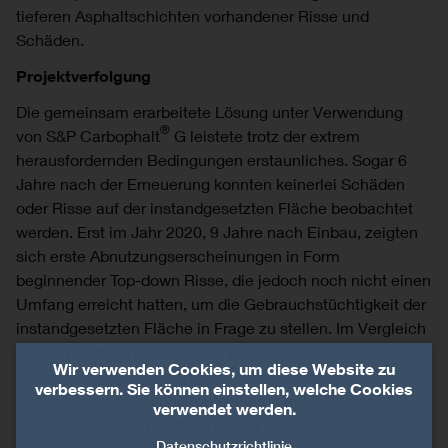
tieferen Asphaltschichten vorhandener Risse und
Schäden.
Projektverfolgung
Die gemeinsam erarbeitete Lösung unter Verwendung
®
von S&P Carbophalt
G leistete trotz der extrem
herausfordernden Bedingungen erstaunliches. Sogar 6
Jahre nach der Erneuerung konnten keinerlei Schäden
oder Risse auf der instandgesetzten Fläche beobachtet
werden. Erst im Jahr 2020, 9 Jahre nach Einbau, zeigten
sich erste Abnutzungserscheinungen in Form
beginnender Top-down Risse, die jedoch noch nicht einen
Umfang erreicht hatten, um die Gebrauchstüchtigkeit der
instandgesetzten Fläche in Frage zu stellen. Im Vergleich
mit dem vorher notwendigen, jährlichen
Wir verwenden Cookies, um diese Website zu
Instandsetzungszyklus bedeutet dies, dass die
verbessern. Sie können einstellen, welche Cookies
Lebensdauer der Asphaltbefestigung mit Hilfe der S&P
verwendet werden.
®
Asphaltbewehrung Carbophalt
G mindestens
Datenschutzrichtlinie
verneunfacht werden konnte.