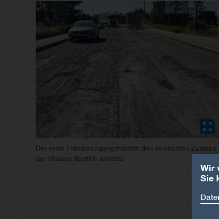
Der erste Fräsdurchgang machte den schlechten Zustand
der Strasse deutlich sichtbar
Wir 
Sie 
Daten