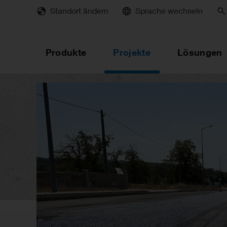
Skip
Standort ändern
Sprache wechseln
to
main
content
Produkte
Projekte
Lösungen